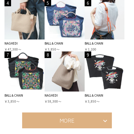
4
5
6
NAGHEDI
BALL＆CHAIN
BALL＆CHAIN
￥47,300 〜
￥3,850 〜
￥2,200
7
8
9
BALL＆CHAIN
NAGHEDI
BALL＆CHAIN
￥3,850 〜
￥58,300 〜
￥3,850 〜
MORE