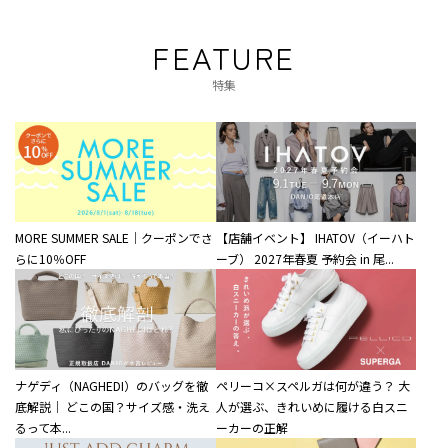
FEATURE
特集
MORE SUMMER SALE｜クーポンでさ
【店舗イベント】 IHATOV（イーハト
らに10％OFF
ーブ） 2027年春夏 予約会 in 尾...
ナゲディ（NAGHEDI）のバッグを徹
ペリーコ×スペルガは何が違う？ 大
底解説｜ どこの国？サイズ感・洗え
人が選ぶ、きれいめに履ける白スニ
るって本...
ーカーの正解