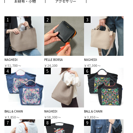
お財布・小物
アクセサリー
1
2
3
NAGHEDI
PELLE BORSA
NAGHEDI
￥51,700 〜
￥24,200
￥47,300 〜
4
5
6
BALL＆CHAIN
NAGHEDI
BALL＆CHAIN
￥3,850 〜
￥58,300 〜
￥3,850 〜
7
8
9