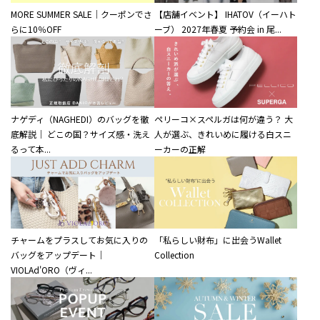
MORE SUMMER SALE｜クーポンでさ
【店舗イベント】 IHATOV（イーハト
らに10％OFF
ーブ） 2027年春夏 予約会 in 尾...
ナゲディ（NAGHEDI）のバッグを徹
ペリーコ×スペルガは何が違う？ 大
底解説｜ どこの国？サイズ感・洗え
人が選ぶ、きれいめに履ける白スニ
るって本...
ーカーの正解
チャームをプラスしてお気に入りの
「私らしい財布」に出会うWallet
バッグをアップデート｜
Collection
VIOLAd'ORO（ヴィ...