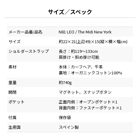
サイズ／スペック
メーカー品番/品名
N81 LEO / The Midi New York
サイズ
約22×21(上辺49)×15(縦×横×幅cm)
ショルダーストラップ
長さ：約119～133cm
肩掛け・斜め掛け可能
素材
本体：カーフヘア、牛革
裏地：オーガニックコットン100%
重量
約740g
開閉
マグネット、スナップボタン
ポケット
正面内側：オープンポケット×1
背面内側：ファスナーポケット×1
付属
保存袋
生産国
スペイン製