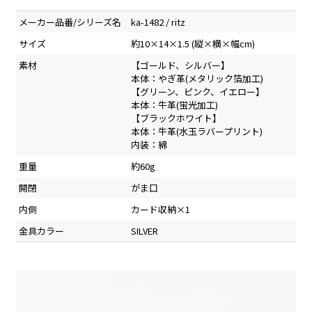
メーカー品番/シリーズ名
ka-1482 / ritz
サイズ
約10×14×1.5 (縦×横×幅cm)
素材
【ゴールド、シルバー】
本体：やぎ革(メタリック箔加工)
【グリーン、ピンク、イエロー】
本体：牛革(蛍光加工)
【ブラックホワイト】
本体：牛革(水玉ラバープリント)
内装：綿
重量
約60g
開閉
がま口
内側
カード収納×1
金具カラー
SILVER