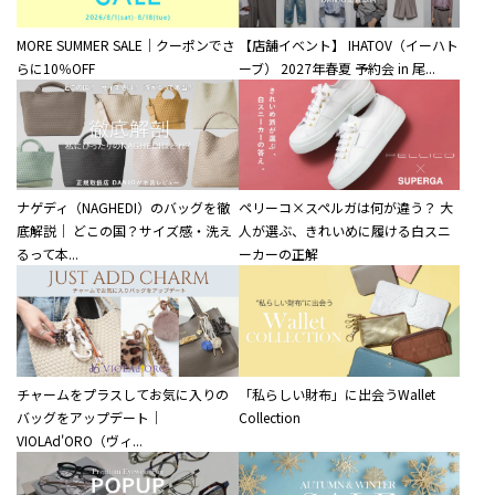
MORE SUMMER SALE｜クーポンでさ
【店舗イベント】 IHATOV（イーハト
らに10％OFF
ーブ） 2027年春夏 予約会 in 尾...
ナゲディ（NAGHEDI）のバッグを徹
ペリーコ×スペルガは何が違う？ 大
底解説｜ どこの国？サイズ感・洗え
人が選ぶ、きれいめに履ける白スニ
るって本...
ーカーの正解
チャームをプラスしてお気に入りの
「私らしい財布」に出会うWallet
バッグをアップデート｜
Collection
VIOLAd'ORO（ヴィ...