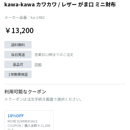
kawa-kawa カワカワ / レザー がま口 ミニ財布
メーカー品番：ka-1482
￥13,200
送料無料
当日発送
営業日12時までのご注文
返品可
詳細
1年無償保証
利用可能なクーポン
※クーポンは注文手続き画面で選択ください。
10%OFF
MORE SUMMER SALE
COUPON｜購入金額￥11,000
以上