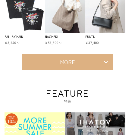
BALL＆CHAIN
NAGHEDI
PUNTI.
￥3,850 〜
￥58,300 〜
￥37,400
MORE
FEATURE
特集