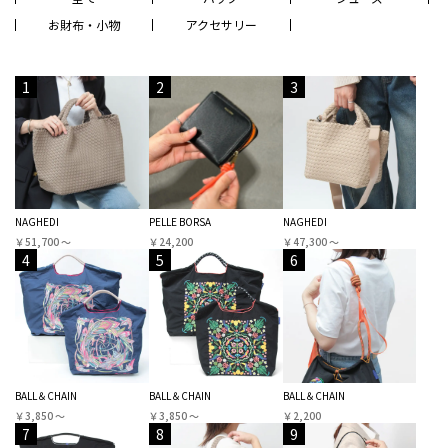
お財布・小物
アクセサリー
1
2
3
NAGHEDI
PELLE BORSA
NAGHEDI
￥51,700 〜
￥24,200
￥47,300 〜
4
5
6
BALL＆CHAIN
BALL＆CHAIN
BALL＆CHAIN
￥3,850 〜
￥3,850 〜
￥2,200
7
8
9