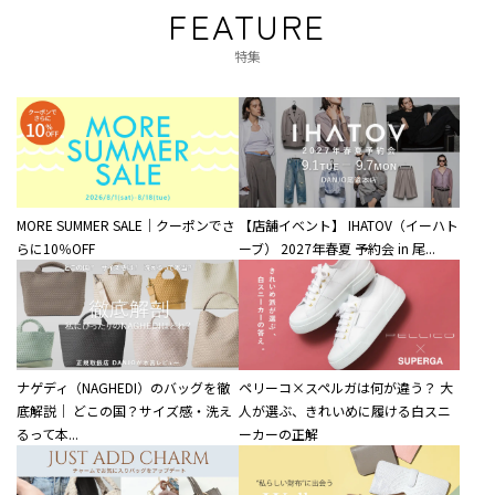
FEATURE
特集
MORE SUMMER SALE｜クーポンでさ
【店舗イベント】 IHATOV（イーハト
らに10％OFF
ーブ） 2027年春夏 予約会 in 尾...
ナゲディ（NAGHEDI）のバッグを徹
ペリーコ×スペルガは何が違う？ 大
底解説｜ どこの国？サイズ感・洗え
人が選ぶ、きれいめに履ける白スニ
るって本...
ーカーの正解