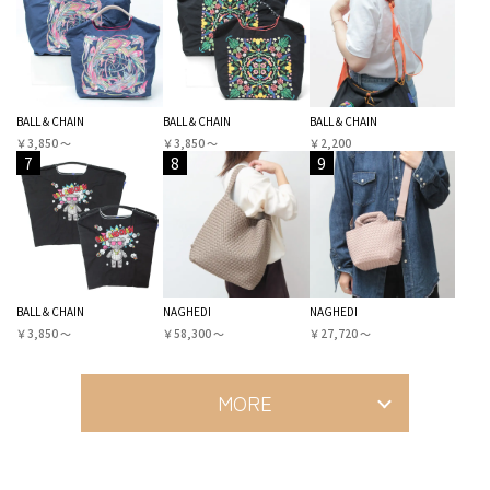
BALL＆CHAIN
BALL＆CHAIN
BALL＆CHAIN
￥3,850 〜
￥3,850 〜
￥2,200
7
8
9
BALL＆CHAIN
NAGHEDI
NAGHEDI
￥3,850 〜
￥58,300 〜
￥27,720 〜
MORE