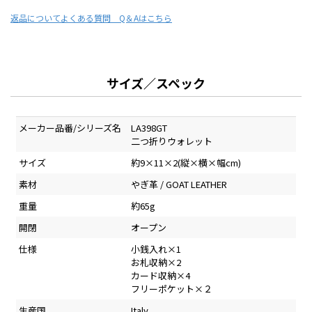
返品について
よくある質問 Q＆Aはこちら
サイズ／スペック
メーカー品番/シリーズ名
LA398GT
二つ折りウォレット
サイズ
約9×11×2(縦×横×幅cm)
素材
やぎ革 / GOAT LEATHER
重量
約65g
開閉
オープン
仕様
小銭入れ×1
お札収納×2
カード収納×4
フリーポケット×２
生産国
Italy