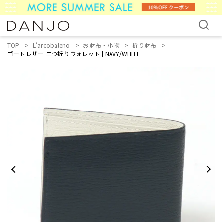
TOP
L'arcobaleno
お財布・小物
折り財布
ゴートレザー 二つ折りウォレット | NAVY/WHITE