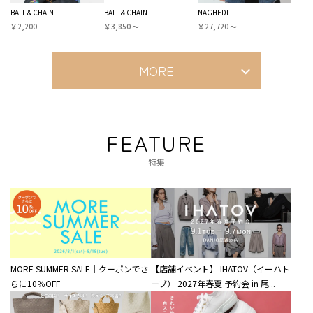
BALL＆CHAIN
BALL＆CHAIN
NAGHEDI
￥2,200
￥3,850 〜
￥27,720 〜
MORE
FEATURE
特集
MORE SUMMER SALE｜クーポンでさ
【店舗イベント】 IHATOV（イーハト
らに10％OFF
ーブ） 2027年春夏 予約会 in 尾...