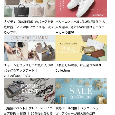
ナゲディ（NAGHEDI）のバッグを徹
ペリーコ×スペルガは何が違う？ 大
底解説｜ どこの国？サイズ感・洗え
人が選ぶ、きれいめに履ける白スニ
るって本...
ーカーの正解
チャームをプラスしてお気に入りの
「私らしい財布」に出会うWallet
バッグをアップデート｜
Collection
VIOLAd'ORO（ヴィ...
【店舗イベント】プレミアムアイウ
秋冬セール開催｜バッグ・シュー
ェアFAIR in 尾道 ｜ 10年後も愛せる
ズ・アウターが最大50％OFF