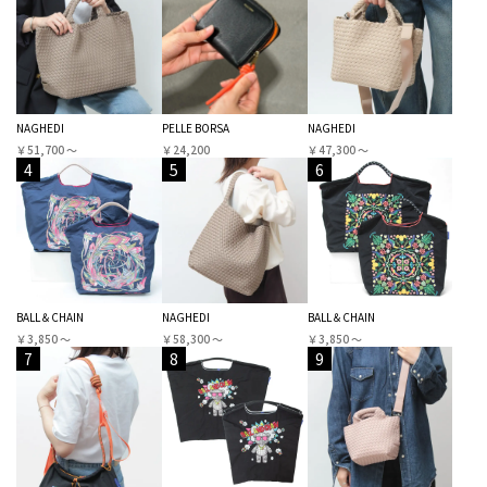
NAGHEDI
PELLE BORSA
NAGHEDI
￥51,700 〜
￥24,200
￥47,300 〜
4
5
6
BALL＆CHAIN
NAGHEDI
BALL＆CHAIN
￥3,850 〜
￥58,300 〜
￥3,850 〜
7
8
9