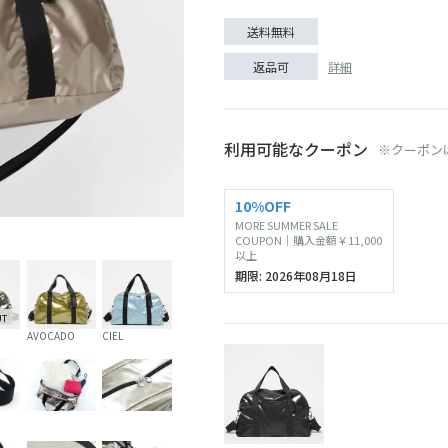
送料無料
詳細
返品可
利用可能なクーポン
※クーポン
SOLD O
10%OFF
MORE SUMMER SALE
NOIR
COUPON｜購入金額￥11,000
以上
期限: 2026年08月18日
UT
AVOCADO
CIEL