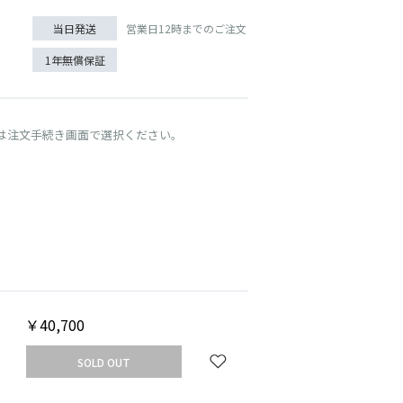
営業日12時までのご注文
当日発送
1年無償保証
は注文手続き画面で選択ください。
UT
SOLD 
METAL
￥40,700
SOLD OUT