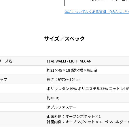
返品について
よくある質問 Q＆Aはこち
サイズ／スペック
リーズ名
1141 WALLI / LIGHT VEGAN
約31×45×18 (縦×横×幅cm)
ップ
長さ：約70～124cm
ポリウレタン49% ポリエステル33% コットン18
約450g
ダブルファスナー
正面外側：オープンポケット×1
背面内側：オープンポケット×3、ペンホルダー