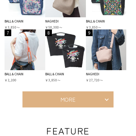
BALL＆CHAIN
NAGHEDI
BALL＆CHAIN
￥3,850 〜
￥58,300 〜
￥3,850 〜
7
8
9
BALL＆CHAIN
BALL＆CHAIN
NAGHEDI
￥2,200
￥3,850 〜
￥27,720 〜
MORE
FEATURE