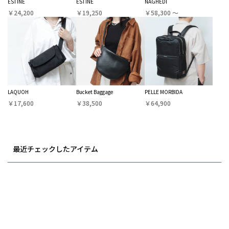
ESTINE
ESTINE
NAGHEDI
￥24,200
￥19,250
￥58,300 〜
LAQUOH
Bucket Baggage
PELLE MORBIDA
￥17,600
￥38,500
￥64,900
最近チェックしたアイテム