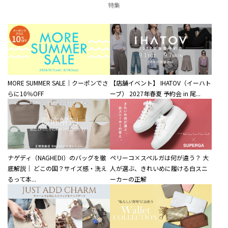
特集
MORE SUMMER SALE｜クーポンでさ
【店舗イベント】 IHATOV（イーハト
らに10％OFF
ーブ） 2027年春夏 予約会 in 尾...
ナゲディ（NAGHEDI）のバッグを徹
ペリーコ×スペルガは何が違う？ 大
底解説｜ どこの国？サイズ感・洗え
人が選ぶ、きれいめに履ける白スニ
るって本...
ーカーの正解