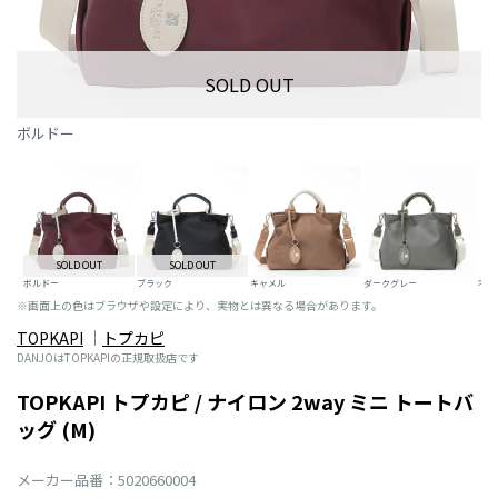
SOLD OUT
ボルドー
SOLD OUT
SOLD OUT
ボルドー
ブラック
キャメル
ダークグレー
ネイ
※画面上の色はブラウザや設定により、実物とは異なる場合があります。
TOPKAPI
トプカピ
DANJOはTOPKAPIの正規取扱店です
TOPKAPI トプカピ / ナイロン 2way ミニ トートバ
ッグ (M)
メーカー品番：5020660004