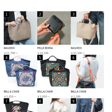
1
2
3
NAGHEDI
PELLE BORSA
NAGHEDI
￥51,700 〜
￥24,200
￥47,300 〜
4
5
6
BALL＆CHAIN
BALL＆CHAIN
BALL＆CHAIN
￥3,850 〜
￥3,850 〜
￥2,200
7
8
9