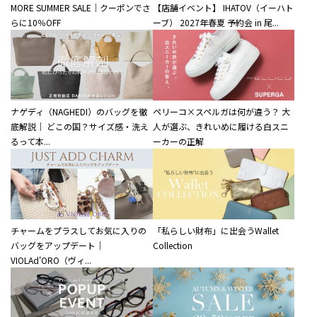
MORE SUMMER SALE｜クーポンでさ
【店舗イベント】 IHATOV（イーハト
らに10％OFF
ーブ） 2027年春夏 予約会 in 尾...
ナゲディ（NAGHEDI）のバッグを徹
ペリーコ×スペルガは何が違う？ 大
底解説｜ どこの国？サイズ感・洗え
人が選ぶ、きれいめに履ける白スニ
るって本...
ーカーの正解
チャームをプラスしてお気に入りの
「私らしい財布」に出会うWallet
バッグをアップデート｜
Collection
VIOLAd'ORO（ヴィ...