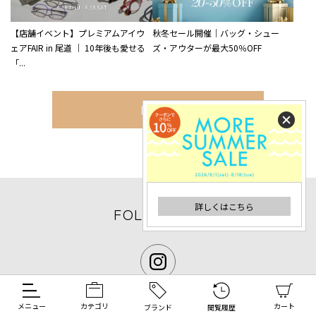
【店舗イベント】プレミアムアイウ
秋冬セール開催｜バッグ・シュー
ェアFAIR in 尾道 ｜ 10年後も愛せる
ズ・アウターが最大50％OFF
「...
MORE
詳しくはこちら
FOLLOW US
メニュー
カテゴリ
カート
ブランド
閲覧履歴
CONTACT