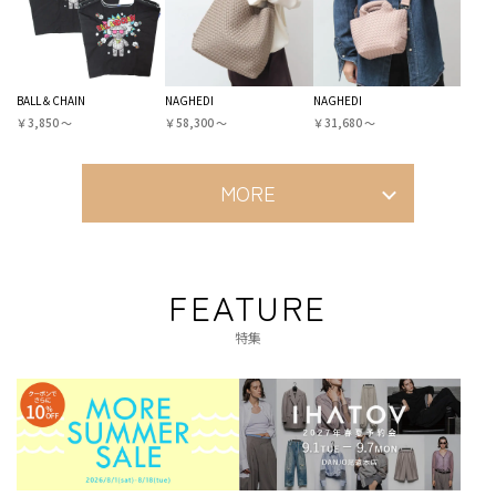
BALL＆CHAIN
NAGHEDI
NAGHEDI
￥3,850 〜
￥58,300 〜
￥31,680 〜
MORE
FEATURE
特集