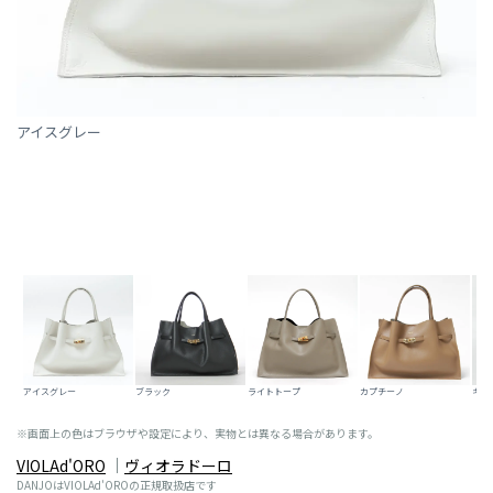
アイスグレー
アイスグレー
ブラック
ライトトープ
カプチーノ
キャ
※画面上の色はブラウザや設定により、実物とは異なる場合があります。
VIOLAd'ORO
ヴィオラドーロ
DANJOはVIOLAd'OROの正規取扱店です