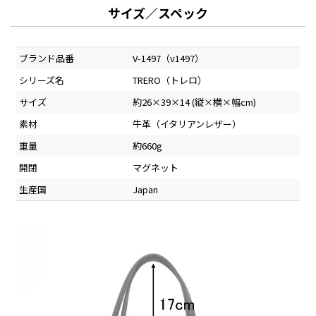
サイズ／スペック
ブランド品番
V-1497（v1497）
シリーズ名
TRERO（トレロ）
サイズ
約26×39×14 (縦×横×幅cm)
素材
牛革（イタリアンレザー）
重量
約660g
開閉
マグネット
生産国
Japan