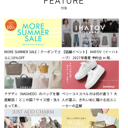
特集
MORE SUMMER SALE｜クーポンでさ
【店舗イベント】 IHATOV（イーハト
らに10％OFF
ーブ） 2027年春夏 予約会 in 尾...
ナゲディ（NAGHEDI）のバッグを徹
ペリーコ×スペルガは何が違う？ 大
底解説｜ どこの国？サイズ感・洗え
人が選ぶ、きれいめに履ける白スニ
るって本...
ーカーの正解