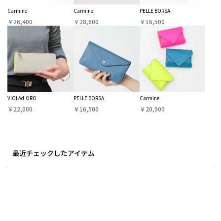
Carmine
Carmine
PELLE BORSA
￥26,400
￥28,600
￥16,500
VIOLAd'ORO
PELLE BORSA
Carmine
￥22,000
￥16,500
￥20,900
最近チェックしたアイテム