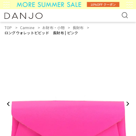
TOP
Carmine
お財布・小物
長財布
ロングウォレットビビッド 長財布 | ピンク