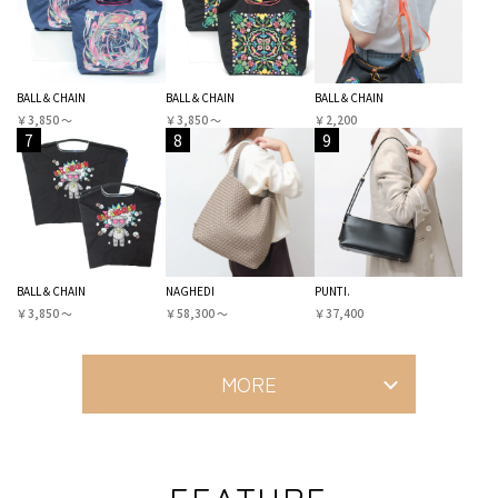
BALL＆CHAIN
BALL＆CHAIN
BALL＆CHAIN
￥3,850 〜
￥3,850 〜
￥2,200
7
8
9
BALL＆CHAIN
NAGHEDI
PUNTI.
￥3,850 〜
￥58,300 〜
￥37,400
MORE
FEATURE