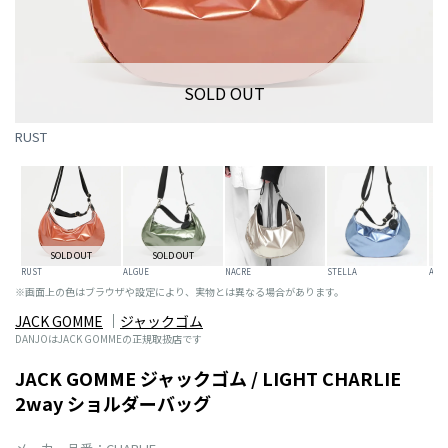
SOLD OUT
RUST
SOLD OUT
SOLD OUT
RUST
ALGUE
NACRE
STELLA
AVO
※画面上の色はブラウザや設定により、実物とは異なる場合があります。
JACK GOMME
ジャックゴム
DANJOはJACK GOMMEの正規取扱店です
JACK GOMME ジャックゴム / LIGHT CHARLIE
2way ショルダーバッグ