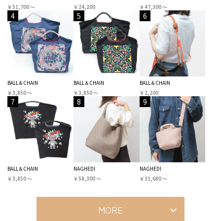
￥51,700 〜
￥24,200
￥47,300 〜
4
5
6
BALL＆CHAIN
BALL＆CHAIN
BALL＆CHAIN
￥3,850 〜
￥3,850 〜
￥2,200
7
8
9
BALL＆CHAIN
NAGHEDI
NAGHEDI
￥3,850 〜
￥58,300 〜
￥31,680 〜
MORE