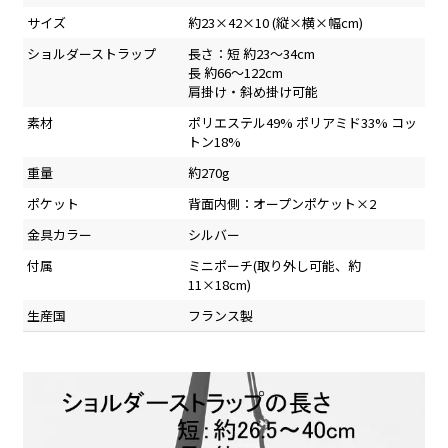
サイズ
約23×42×10 (縦×横×幅cm)
ショルダーストラップ
長さ：短 約23～34cm
長 約66～122cm
肩掛け・斜め掛け可能
素材
ポリエステル49% ポリアミド33% コッ
トン18%
重量
約270g
ポケット
背面内側：オープンポケット×2
金具カラー
シルバー
付属
ミニポーチ(取り外し可能、約
11×18cm)
生産国
フランス製