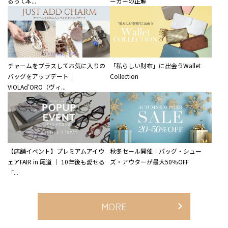
るって本...
ーカーの正解
チャームをプラスしてお気に入りの
「私らしい財布」に出会うWallet
バッグをアップデート｜
Collection
VIOLAd'ORO（ヴィ...
【店舗イベント】プレミアムアイウ
秋冬セール開催｜バッグ・シュー
ェアFAIR in 尾道 ｜ 10年後も愛せる
ズ・アウターが最大50％OFF
「...
MORE