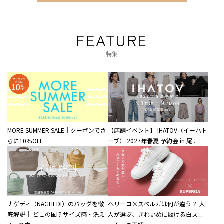
FEATURE
特集
MORE SUMMER SALE｜クーポンでさ
【店舗イベント】 IHATOV（イーハト
らに10％OFF
ーブ） 2027年春夏 予約会 in 尾...
ナゲディ（NAGHEDI）のバッグを徹
ペリーコ×スペルガは何が違う？ 大
底解説｜ どこの国？サイズ感・洗え
人が選ぶ、きれいめに履ける白スニ