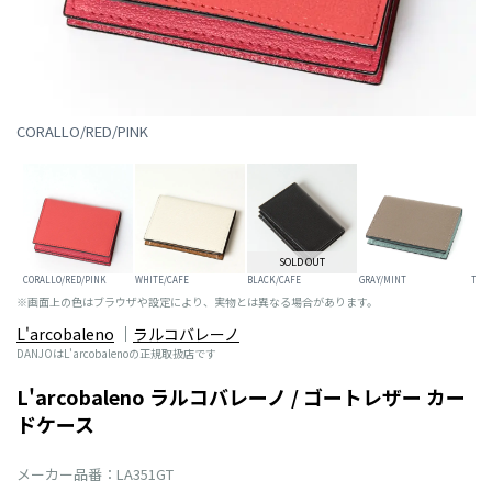
CORALLO/RED/PINK
SOLD OUT
CORALLO/RED/PINK
WHITE/CAFE
BLACK/CAFE
GRAY/MINT
TOR
※画面上の色はブラウザや設定により、実物とは異なる場合があります。
L'arcobaleno
ラルコバレーノ
DANJOはL'arcobalenoの正規取扱店です
L'arcobaleno ラルコバレーノ / ゴートレザー カー
ドケース
メーカー品番：LA351GT