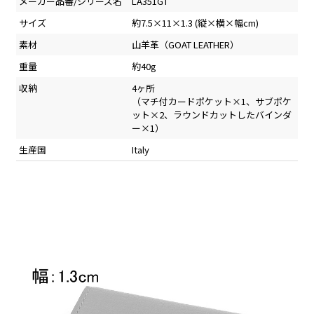
メーカー品番/シリーズ名
LA351GT
サイズ
約7.5×11×1.3 (縦×横×幅cm)
素材
山羊革（GOAT LEATHER）
重量
約40g
収納
4ヶ所
（マチ付カードポケット×1、サブポケ
ット×2、ラウンドカットしたバインダ
ー×1）
生産国
Italy