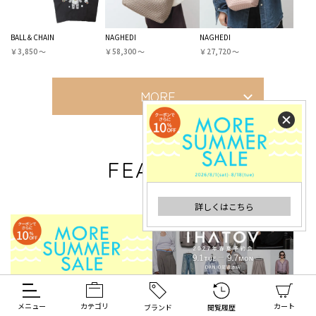
BALL＆CHAIN
NAGHEDI
NAGHEDI
￥3,850 〜
￥58,300 〜
￥27,720 〜
MORE
FEATURE
特集
詳しくはこちら
MORE SUMMER SALE｜クーポンでさ
【店舗イベント】 IHATOV（イーハト
メニュー
カテゴリ
カート
ブランド
閲覧履歴
らに10％OFF
ーブ） 2027年春夏 予約会 in 尾...