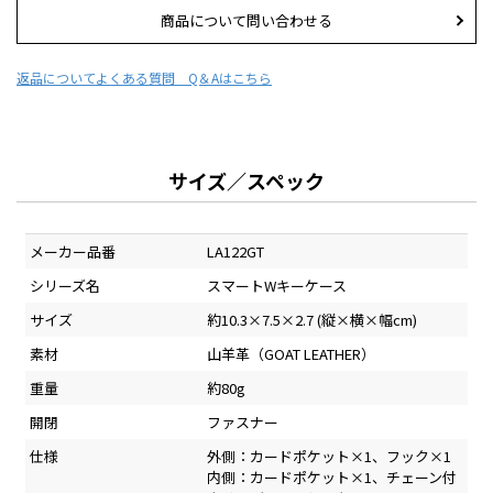
商品について問い合わせる
返品について
よくある質問 Q＆Aはこちら
サイズ／スペック
メーカー品番
LA122GT
シリーズ名
スマートWキーケース
サイズ
約10.3×7.5×2.7 (縦×横×幅cm)
素材
山羊革（GOAT LEATHER）
重量
約80g
開閉
ファスナー
仕様
外側：カードポケット×1、フック×1
内側：カードポケット×1、チェーン付