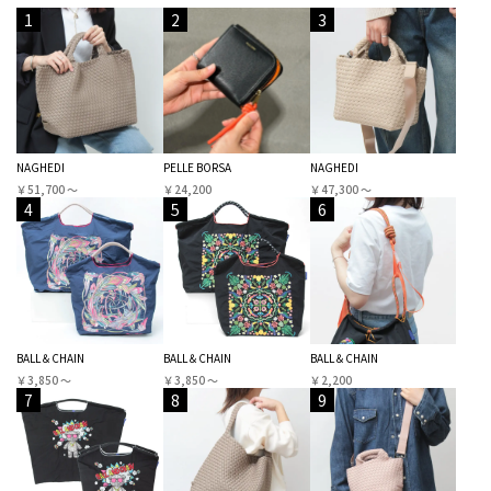
1
2
3
NAGHEDI
PELLE BORSA
NAGHEDI
￥51,700 〜
￥24,200
￥47,300 〜
4
5
6
BALL＆CHAIN
BALL＆CHAIN
BALL＆CHAIN
￥3,850 〜
￥3,850 〜
￥2,200
7
8
9